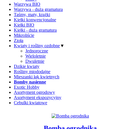
Warzywa BIO
Warzywa - duża gramatura
Taśmy, maty, krążki
Kiełki konwencjonalne
Kiełki BIO
Kiełki - duża gramatura
Mikroliście
Zioła
Kwiaty i rośliny ozdobne
▼
Jednoroczne
Wieloletnie
Dwuletnie
Dzikie kwiaty
Rośliny miododajne
Mieszanki łąk kwietnych
Bomby nasienne
Exotic Hobby
Asortyment ogrodowy
Asortyment ekspozycyjny
Cebulki kwiatowe
Bomba ogrodnika