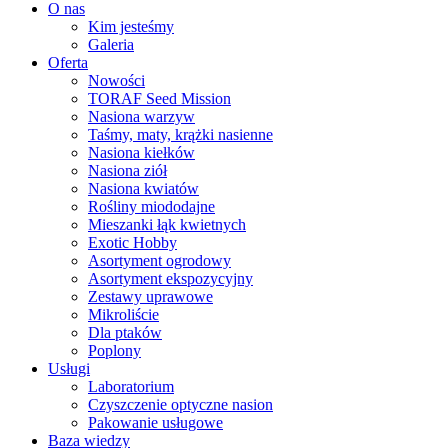
O nas
Kim jesteśmy
Galeria
Oferta
Nowości
TORAF Seed Mission
Nasiona warzyw
Taśmy, maty, krążki nasienne
Nasiona kiełków
Nasiona ziół
Nasiona kwiatów
Rośliny miododajne
Mieszanki łąk kwietnych
Exotic Hobby
Asortyment ogrodowy
Asortyment ekspozycyjny
Zestawy uprawowe
Mikroliście
Dla ptaków
Poplony
Usługi
Laboratorium
Czyszczenie optyczne nasion
Pakowanie usługowe
Baza wiedzy