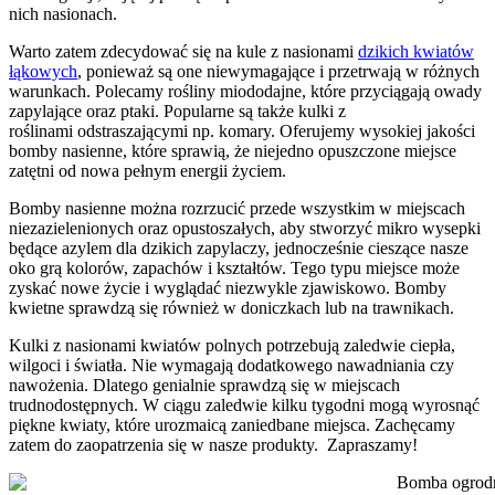
nich nasionach.
Warto zatem zdecydować się na kule z nasionami
dzikich kwiatów
łąkowych
, ponieważ są one niewymagające i przetrwają w różnych
warunkach. Polecamy rośliny miododajne, które przyciągają owady
zapylające oraz ptaki. Popularne są także kulki z
roślinami odstraszającymi np. komary. Oferujemy wysokiej jakości
bomby nasienne, które sprawią, że niejedno opuszczone miejsce
zatętni od nowa pełnym energii życiem.
Bomby nasienne można rozrzucić przede wszystkim w miejscach
niezazielenionych oraz opustoszałych, aby stworzyć mikro wysepki
będące azylem dla dzikich zapylaczy, jednocześnie cieszące nasze
oko grą kolorów, zapachów i kształtów. Tego typu miejsce może
zyskać nowe życie i wyglądać niezwykle zjawiskowo. Bomby
kwietne sprawdzą się również w doniczkach lub na trawnikach.
Kulki z nasionami kwiatów polnych potrzebują zaledwie ciepła,
wilgoci i światła. Nie wymagają dodatkowego nawadniania czy
nawożenia. Dlatego genialnie sprawdzą się w miejscach
trudnodostępnych. W ciągu zaledwie kilku tygodni mogą wyrosnąć
piękne kwiaty, które urozmaicą zaniedbane miejsca. Zachęcamy
zatem do zaopatrzenia się w nasze produkty. Zapraszamy!