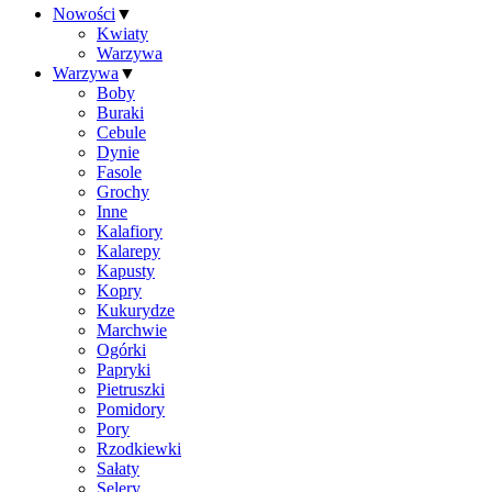
Nowości
▼
Kwiaty
Warzywa
Warzywa
▼
Boby
Buraki
Cebule
Dynie
Fasole
Grochy
Inne
Kalafiory
Kalarepy
Kapusty
Kopry
Kukurydze
Marchwie
Ogórki
Papryki
Pietruszki
Pomidory
Pory
Rzodkiewki
Sałaty
Selery