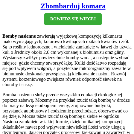
Zbombarduj komara
DOWIEDZ SIĘ WIĘCEJ
Bomby nasienne
zawierają wyjątkową kompozycję kilkunastu
mało wymagających, kolorowo kwitnących dzikich kwiatów i ziół.
Są to rośliny jednoroczne i wieloletnie zamknięte w łatwej do użycia
kuli o średnicy około 2,6 cm wykonanej z biohumusu oraz gliny.
Wystarczy zwilżyć powierzchnie bomby wodą, a następnie wybrać
miejsce, gdzie chcemy stworzyć łąkę. Kulki dość łatwo rozpadają
się pod wpływem wilgoci, a pożyteczne mikroorganizmy zawarte w
biohumusie doskonale przyśpieszają kiełkowanie nasion. Rozwój
systemu korzeniowego zwiększa również odporność siewek na
choroby i suszę.
Bomba nasienna służy przede wszystkim edukacji ekologicznej
poprzez zabawę. Możemy na przykład rzucić taką bombę w drodze
do pracy na leżące odłogiem tereny, zrujnowane budynki,
przystanek autobusowy i codziennie przechodząc, obserwować co
się dzieje. Można także rzucić taką bombę u siebie w ogródku.
Nasiona zamknięte w takiej formie, dzięki unikalnej kompozycji
składników nawet pod wpływem niewielkiej ilości wody ulegają
dezintegracji, dającej początek procesowi kiełkowaniu zawartych w