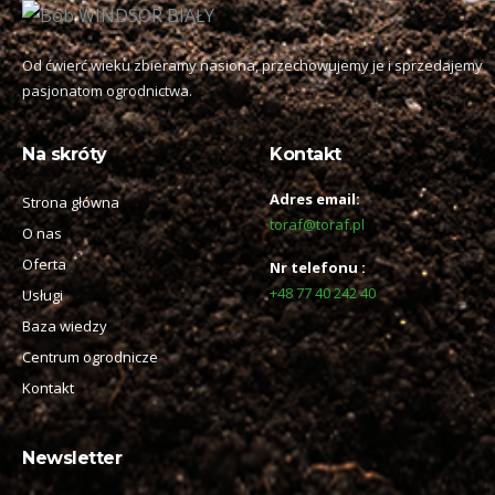
Od ćwierć wieku zbieramy nasiona, przechowujemy je i sprzedajemy
pasjonatom ogrodnictwa.
Na skróty
Kontakt
Adres email:
Strona główna
toraf@toraf.pl
O nas
Oferta
Nr telefonu :
+48 77 40 242 40
Usługi
Baza wiedzy
Centrum ogrodnicze
Kontakt
Newsletter