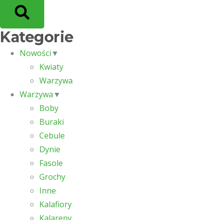
Kategorie
Nowości
▼
Kwiaty
Warzywa
Warzywa
▼
Boby
Buraki
Cebule
Dynie
Fasole
Grochy
Inne
Kalafiory
Kalarepy