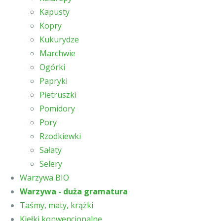
Kapusty
Kopry
Kukurydze
Marchwie
Ogórki
Papryki
Pietruszki
Pomidory
Pory
Rzodkiewki
Sałaty
Selery
Warzywa BIO
Warzywa - duża gramatura
Taśmy, maty, krążki
Kiełki konwencjonalne