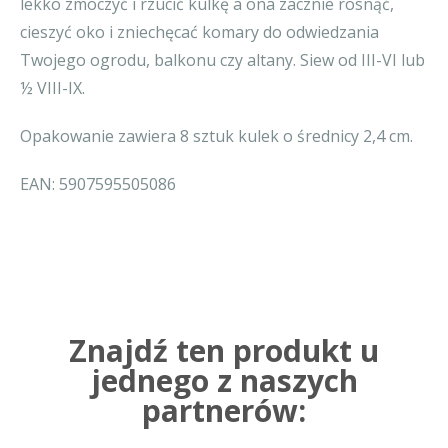
lekko zmoczyć i rzucić kulkę a ona zacznie rosnąć,
cieszyć oko i zniechęcać komary do odwiedzania
Twojego ogrodu, balkonu czy altany. Siew od III-VI lub
½ VIII-IX.
Opakowanie zawiera 8 sztuk kulek o średnicy 2,4 cm.
EAN: 5907595505086
Znajdź ten produkt u
jednego z naszych
partnerów: