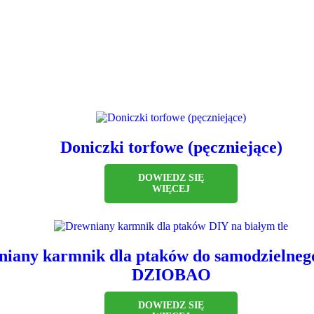
Doniczki torfowe (pęczniejące)
DOWIEDZ SIĘ
WIĘCEJ
iany karmnik dla ptaków do samodzielnego
DZIOBAO
DOWIEDZ SIĘ