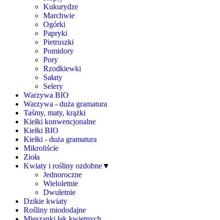
Kukurydze
Marchwie
Ogórki
Papryki
Pietruszki
Pomidory
Pory
Rzodkiewki
Sałaty
Selery
Warzywa BIO
Warzywa - duża gramatura
Taśmy, maty, krążki
Kiełki konwencjonalne
Kiełki BIO
Kiełki - duża gramatura
Mikroliście
Zioła
Kwiaty i rośliny ozdobne
▼
Jednoroczne
Wieloletnie
Dwuletnie
Dzikie kwiaty
Rośliny miododajne
Mieszanki łąk kwietnych