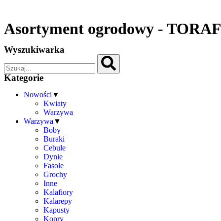
Asortyment ogrodowy - TORA
Wyszukiwarka
Kategorie
Nowości
▼
Kwiaty
Warzywa
Warzywa
▼
Boby
Buraki
Cebule
Dynie
Fasole
Grochy
Inne
Kalafiory
Kalarepy
Kapusty
Kopry