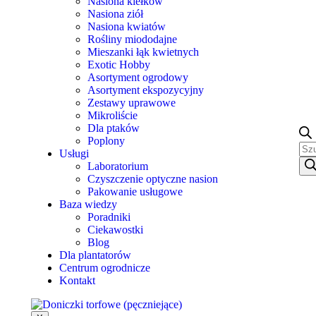
Nasiona kiełków
Nasiona ziół
Nasiona kwiatów
Rośliny miododajne
Mieszanki łąk kwietnych
Exotic Hobby
Asortyment ogrodowy
Asortyment ekspozycyjny
Zestawy uprawowe
Mikroliście
Dla ptaków
Poplony
Usługi
Laboratorium
Czyszczenie optyczne nasion
Pakowanie usługowe
Baza wiedzy
Poradniki
Ciekawostki
Blog
Dla plantatorów
Centrum ogrodnicze
Kontakt