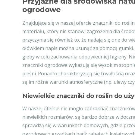
Przyjazne dla środowiska nat
ogrodowe
Znajdujące się w naszej ofercie znaczniki do roś
materiału, który nie stanowi zagrożenia dla środ
przyczynia się również to, że nadają się one do 
ołówkiem napis można usunąć za pomocą gumki. 
gleby w celu zachowania odpowiedniej higieny. Nie
znaczniki ogrodowe wykazują się wysokim stopnie
pleśni. Ponadto charakteryzują się trwałością ora
są im różne warunki atmosferyczne (np. ulewy czy 
Niewielkie znaczniki do roślin do 
W naszej ofercie nie mogło zabraknąć znaczników
niewielkich rozmiarów, są bardzo dobrze widocz
sprawdzą się w warunkach domowych, gdzie przewa
ogrodowych grządkach bądź rabatach kwiatowych