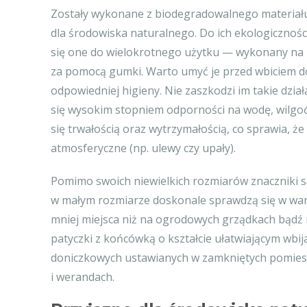
Zostały wykonane z biodegradowalnego materiału
dla środowiska naturalnego. Do ich ekologiczności
się one do wielokrotnego użytku — wykonany na
za pomocą gumki. Warto umyć je przed wbiciem d
odpowiedniej higieny. Nie zaszkodzi im takie dzia
się wysokim stopniem odporności na wodę, wilgoć 
się trwałością oraz wytrzymałością, co sprawia, ż
atmosferyczne (np. ulewy czy upały).
Pomimo swoich niewielkich rozmiarów znaczniki 
w małym rozmiarze doskonale sprawdzą się w wa
mniej miejsca niż na ogrodowych grządkach bądź
patyczki z końcówką o kształcie ułatwiającym wbija
doniczkowych ustawianych w zamkniętych pomiesz
i werandach.