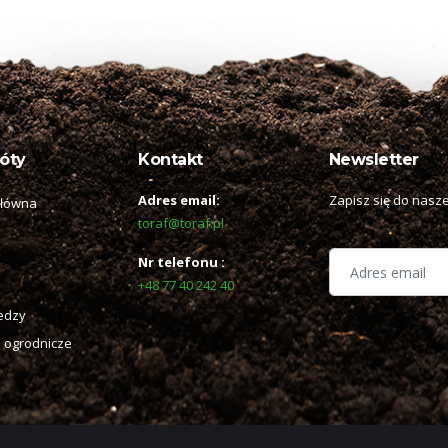
óty
Kontakt
Newsletter
Adres email:
Zapisz się do nasze
główna
toraf@toraf.pl
Nr telefonu :
+48 77 40 242 40
edzy
 ogrodnicze