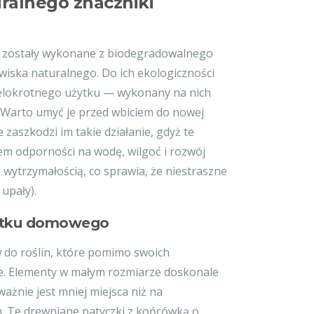
uralnego znaczniki
lin zostały wykonane z biodegradowalnego
owiska naturalnego. Do ich ekologiczności
wielokrotnego użytku — wykonany na nich
Warto umyć je przed wbiciem do nowej
 zaszkodzi im takie działanie, gdyż te
m odporności na wodę, wilgoć i rozwój
z wytrzymałością, co sprawia, że niestraszne
upały).
użytku domowego
 do roślin, które pomimo swoich
ne. Elementy w małym rozmiarze doskonale
żnie jest mniej miejsca niż na
. Te drewniane patyczki z końcówką o