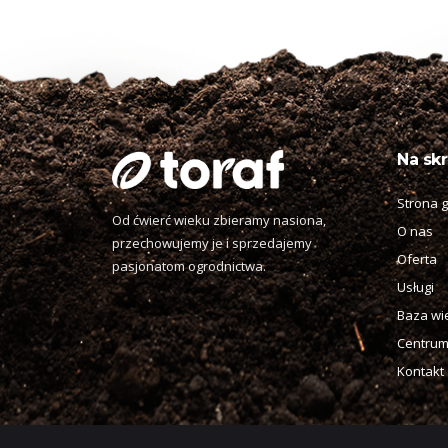
Na skr
Strona 
Od ćwierć wieku zbieramy nasiona,
O nas
przechowujemy je i sprzedajemy
Oferta
pasjonatom ogrodnictwa.
Usługi
Baza wi
Centrum
Kontakt