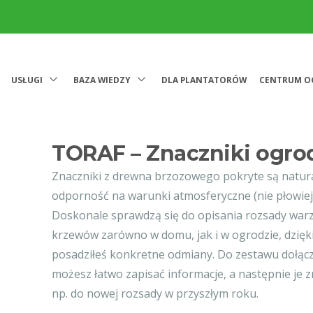
USŁUGI
BAZA WIEDZY
DLA PLANTATORÓW
CENTRUM O
TORAF – Znaczniki ogrod
Znaczniki z drewna brzozowego pokryte są natur
odporność na warunki atmosferyczne (nie płowie
Doskonale sprawdzą się do opisania rozsady warzy
krzewów zarówno w domu, jak i w ogrodzie, dzięk
posadziłeś konkretne odmiany. Do zestawu dołącz
możesz łatwo zapisać informacje, a następnie je 
np. do nowej rozsady w przyszłym roku.