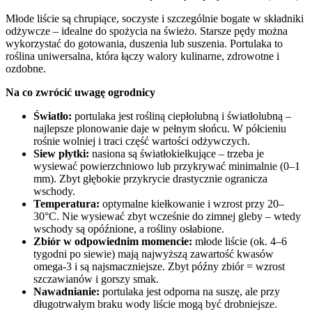
Młode liście są chrupiące, soczyste i szczególnie bogate w składniki
odżywcze – idealne do spożycia na świeżo. Starsze pędy można
wykorzystać do gotowania, duszenia lub suszenia. Portulaka to
roślina uniwersalna, która łączy walory kulinarne, zdrowotne i
ozdobne.
Na co zwrócić uwagę ogrodnicy
Światło:
portulaka jest rośliną ciepłolubną i światłolubną –
najlepsze plonowanie daje w pełnym słońcu. W półcieniu
rośnie wolniej i traci część wartości odżywczych.
Siew płytki:
nasiona są światłokiełkujące – trzeba je
wysiewać powierzchniowo lub przykrywać minimalnie (0–1
mm). Zbyt głębokie przykrycie drastycznie ogranicza
wschody.
Temperatura:
optymalne kiełkowanie i wzrost przy 20–
30°C. Nie wysiewać zbyt wcześnie do zimnej gleby – wtedy
wschody są opóźnione, a rośliny osłabione.
Zbiór w odpowiednim momencie:
młode liście (ok. 4–6
tygodni po siewie) mają najwyższą zawartość kwasów
omega-3 i są najsmaczniejsze. Zbyt późny zbiór = wzrost
szczawianów i gorszy smak.
Nawadnianie:
portulaka jest odporna na suszę, ale przy
długotrwałym braku wody liście mogą być drobniejsze.