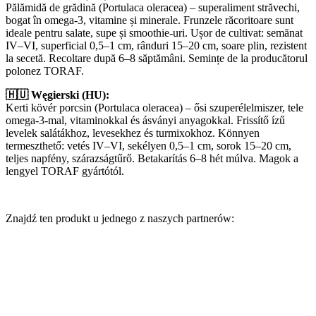
Pălămidă de grădină (Portulaca oleracea) – superaliment străvechi,
bogat în omega-3, vitamine și minerale. Frunzele răcoritoare sunt
ideale pentru salate, supe și smoothie-uri. Ușor de cultivat: semănat
IV–VI, superficial 0,5–1 cm, rânduri 15–20 cm, soare plin, rezistent
la secetă. Recoltare după 6–8 săptămâni. Semințe de la producătorul
polonez TORAF.
🇭🇺 Węgierski (HU):
Kerti kövér porcsin (Portulaca oleracea) – ősi szuperélelmiszer, tele
omega-3-mal, vitaminokkal és ásványi anyagokkal. Frissítő ízű
levelek salátákhoz, levesekhez és turmixokhoz. Könnyen
termeszthető: vetés IV–VI, sekélyen 0,5–1 cm, sorok 15–20 cm,
teljes napfény, szárazságtűrő. Betakarítás 6–8 hét múlva. Magok a
lengyel TORAF gyártótól.
Znajdź ten produkt u jednego z naszych partnerów: