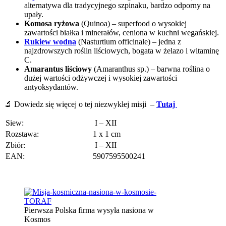
alternatywa dla tradycyjnego szpinaku, bardzo odporny na
upały.
Komosa ryżowa
(Quinoa) – superfood o wysokiej
zawartości białka i minerałów, ceniona w kuchni wegańskiej.
Rukiew wodna
(Nasturtium officinale) – jedna z
najzdrowszych roślin liściowych, bogata w żelazo i witaminę
C.
Amarantus liściowy
(Amaranthus sp.) – barwna roślina o
dużej wartości odżywczej i wysokiej zawartości
antyoksydantów.
🔬 Dowiedz się więcej o tej niezwykłej misji –
Tutaj
Siew:
I – XII
Rozstawa:
1 x 1 cm
Zbiór:
I – XII
EAN:
5907595500241
Pierwsza Polska firma wysyła nasiona w
Kosmos