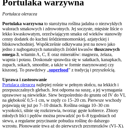
Portulaka warzywna
Portulaca oleracea
Portulaka warzywna
to starożytna roślina jadalna o niezwykłych
walorach smakowych i zdrowotnych. Jej soczyste, mięsiste liście o
lekko kwaskowatym, orzeźwiającym smaku od wieków stanowiły
cenny dodatek do kuchni śródziemnomorskiej, azjatyckiej i
bliskowschodniej. Współcześnie odkrywana jest na nowo jako
jedno z najbogatszych naturalnych źródeł kwasów
tłuszczowych
omega-3
, witamin A, C, E oraz minerałów: magnezu, żelaza,
wapnia i potasu. Doskonale sprawdza się w sałatkach, kanapkach,
zupach, sokach, smoothie, a także w formie marynowanej czy
kiszonej. To prawdziwy „
superfood
” z tradycją i przyszłością.
Uprawa i zastosowanie
Portulaca oleracea
najlepiej rośnie w pełnym słońcu, na lekkich i
przepuszczalnych glebach. Jest odporna na suszę, a jej wymagania
uprawowe są niewielkie. Siew bezpośrednio do gruntu od IV do VI,
na głębokość 0,5–1 cm, w rzędy co 15–20 cm. Pierwsze wschody
pojawiają się już po 7–10 dniach. Roślina osiąga 10–30 cm
wysokości, silnie się rozkrzewia, tworząc gęste kobierce. Zbiory
młodych liści i pędów można prowadzić po 6–8 tygodniach od
siewu, a regularne przycinanie pobudza roślinę do dalszego
wzrostu. Plonowanie trwa aż do pierwszych przymrozków (VI–X).