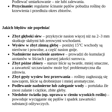
Podlewać umiarkowanie – nie lubi zalewania.
Przycinanie:
regularne ścinanie pędów pobudza roślinę do
krzewienia i przedłuża okres zbiorów.
Jakich błędów nie popełniać
Zbyt głęboki siew
– przykrycie nasion więcej niż na 2–3 mm
skutkuje słabymi lub zerowymi wschodami.
Wysiew w zbyt zimną glebę
– poniżej 15°C wschody są
nierówne i powolne, a część nasion gnije.
Nadmierne nawożenie azotowe
– prowadzi do kumulacji
azotanów w liściach i gorszej jakości surowca.
Zbyt późne zbiory
– starsze liście są twarde, mniej smaczne,
a zawartość szczawianów może być problematyczna dla
zdrowia.
Zbyt gęsty wysiew bez przerwania
– rośliny zagłuszają się
nawzajem, liście są drobniejsze i mniej aromatyczne.
Podlewanie nadmierne lub zaleganie wody
– portulaka źle
znosi zalanie i ciężkie, zbite gleby.
Niedobór światła (np. uprawa w cieniu wysokich roślin)
–
powoduje wyciąganie się pędów i spadek zawartości
substancji odżywczych.