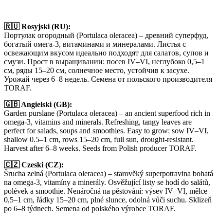
🇷🇺 Rosyjski (RU):
Портулак огородный (Portulaca oleracea) – древний суперфуд,
богатый омега-3, витаминами и минералами. Листья с
освежающим вкусом идеально подходят для салатов, супов и
смузи. Прост в выращивании: посев IV–VI, неглубоко 0,5–1
см, ряды 15–20 см, солнечное место, устойчив к засухе.
Урожай через 6–8 недель. Семена от польского производителя
TORAF.
🇬🇧 Angielski (GB):
Garden purslane (Portulaca oleracea) – an ancient superfood rich in
omega-3, vitamins and minerals. Refreshing, tangy leaves are
perfect for salads, soups and smoothies. Easy to grow: sow IV–VI,
shallow 0.5–1 cm, rows 15–20 cm, full sun, drought-resistant.
Harvest after 6–8 weeks. Seeds from Polish producer TORAF.
🇨🇿 Czeski (CZ):
Šrucha zelná (Portulaca oleracea) – starověký superpotravina bohatá
na omega-3, vitamíny a minerály. Osvěžující listy se hodí do salátů,
polévek a smoothie. Nenáročná na pěstování: výsev IV–VI, mělce
0,5–1 cm, řádky 15–20 cm, plné slunce, odolná vůči suchu. Sklizeň
po 6–8 týdnech. Semena od polského výrobce TORAF.