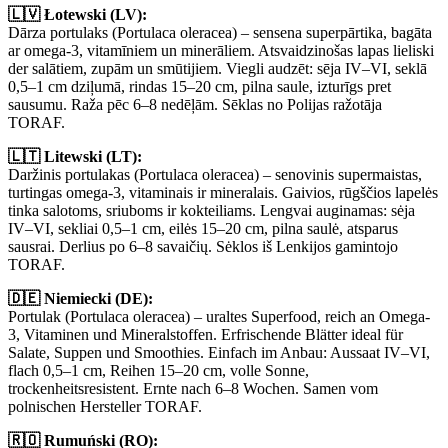
🇱🇻 Łotewski (LV):
Dārza portulaks (Portulaca oleracea) – sensena superpārtika, bagāta
ar omega-3, vitamīniem un minerāliem. Atsvaidzinošas lapas lieliski
der salātiem, zupām un smūtijiem. Viegli audzēt: sēja IV–VI, seklā
0,5–1 cm dziļumā, rindas 15–20 cm, pilna saule, izturīgs pret
sausumu. Raža pēc 6–8 nedēļām. Sēklas no Polijas ražotāja
TORAF.
🇱🇹 Litewski (LT):
Daržinis portulakas (Portulaca oleracea) – senovinis supermaistas,
turtingas omega-3, vitaminais ir mineralais. Gaivios, rūgščios lapelės
tinka salotoms, sriuboms ir kokteiliams. Lengvai auginamas: sėja
IV–VI, sekliai 0,5–1 cm, eilės 15–20 cm, pilna saulė, atsparus
sausrai. Derlius po 6–8 savaičių. Sėklos iš Lenkijos gamintojo
TORAF.
🇩🇪 Niemiecki (DE):
Portulak (Portulaca oleracea) – uraltes Superfood, reich an Omega-
3, Vitaminen und Mineralstoffen. Erfrischende Blätter ideal für
Salate, Suppen und Smoothies. Einfach im Anbau: Aussaat IV–VI,
flach 0,5–1 cm, Reihen 15–20 cm, volle Sonne,
trockenheitsresistent. Ernte nach 6–8 Wochen. Samen vom
polnischen Hersteller TORAF.
🇷🇴 Rumuński (RO):