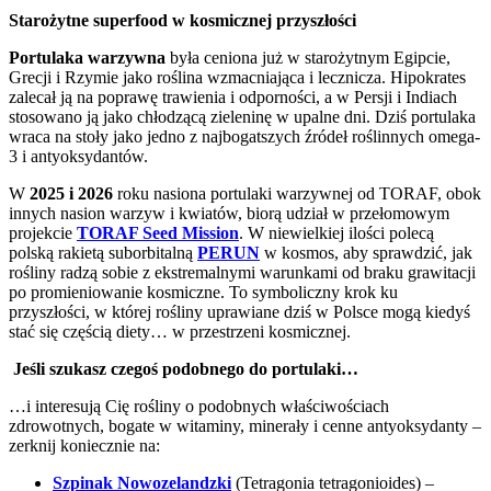
Starożytne superfood w kosmicznej przyszłości
Portulaka warzywna
była ceniona już w starożytnym Egipcie,
Grecji i Rzymie jako roślina wzmacniająca i lecznicza. Hipokrates
zalecał ją na poprawę trawienia i odporności, a w Persji i Indiach
stosowano ją jako chłodzącą zieleninę w upalne dni. Dziś portulaka
wraca na stoły jako jedno z najbogatszych źródeł roślinnych omega-
3 i antyoksydantów.
W
2025 i 2026
roku nasiona portulaki warzywnej od TORAF, obok
innych nasion warzyw i kwiatów, biorą udział w przełomowym
projekcie
TORAF Seed Mission
. W niewielkiej ilości polecą
polską rakietą suborbitalną
PERUN
w kosmos, aby sprawdzić, jak
rośliny radzą sobie z ekstremalnymi warunkami od braku grawitacji
po promieniowanie kosmiczne. To symboliczny krok ku
przyszłości, w której rośliny uprawiane dziś w Polsce mogą kiedyś
stać się częścią diety… w przestrzeni kosmicznej.
Jeśli szukasz czegoś podobnego do portulaki…
…i interesują Cię rośliny o podobnych właściwościach
zdrowotnych, bogate w witaminy, minerały i cenne antyoksydanty –
zerknij koniecznie na:
Szpinak Nowozelandzki
(Tetragonia tetragonioides) –