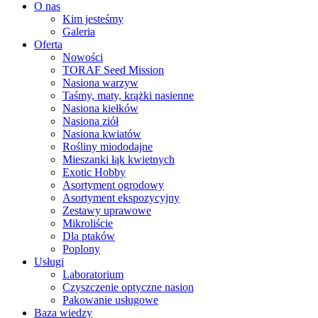
O nas
Kim jesteśmy
Galeria
Oferta
Nowości
TORAF Seed Mission
Nasiona warzyw
Taśmy, maty, krążki nasienne
Nasiona kiełków
Nasiona ziół
Nasiona kwiatów
Rośliny miododajne
Mieszanki łąk kwietnych
Exotic Hobby
Asortyment ogrodowy
Asortyment ekspozycyjny
Zestawy uprawowe
Mikroliście
Dla ptaków
Poplony
Usługi
Laboratorium
Czyszczenie optyczne nasion
Pakowanie usługowe
Baza wiedzy