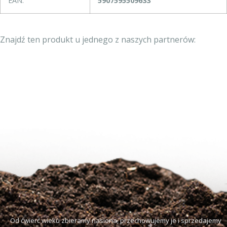
EAN:
5907595509633
Znajdź ten produkt u jednego z naszych partnerów:
Od ćwierć wieku zbieramy nasiona, przechowujemy je i sprzedajemy