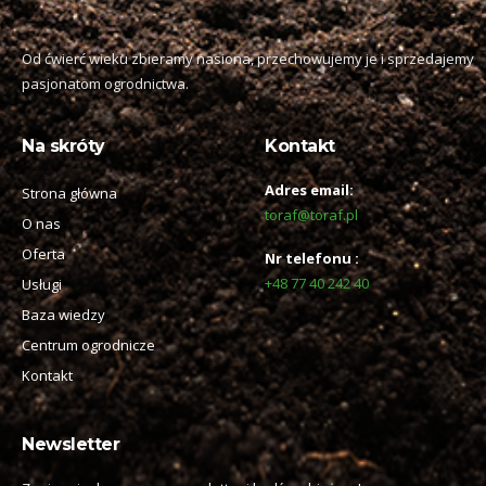
Od ćwierć wieku zbieramy nasiona, przechowujemy je i sprzedajemy
pasjonatom ogrodnictwa.
Na skróty
Kontakt
Adres email:
Strona główna
toraf@toraf.pl
O nas
Oferta
Nr telefonu :
+48 77 40 242 40
Usługi
Baza wiedzy
Centrum ogrodnicze
Kontakt
Newsletter