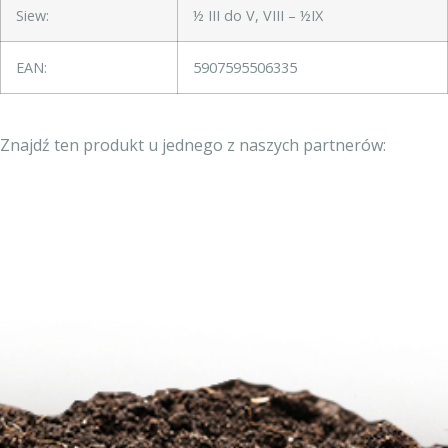
Siew:
½ III do V, VIII – ½IX
EAN:
5907595506335
Znajdź ten produkt u jednego z naszych partnerów: