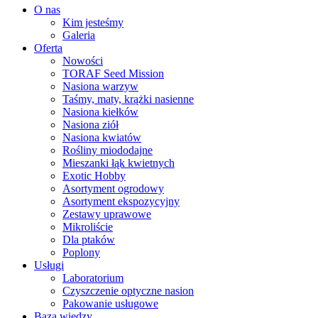
O nas
Kim jesteśmy
Galeria
Oferta
Nowości
TORAF Seed Mission
Nasiona warzyw
Taśmy, maty, krążki nasienne
Nasiona kiełków
Nasiona ziół
Nasiona kwiatów
Rośliny miododajne
Mieszanki łąk kwietnych
Exotic Hobby
Asortyment ogrodowy
Asortyment ekspozycyjny
Zestawy uprawowe
Mikroliście
Dla ptaków
Poplony
Usługi
Laboratorium
Czyszczenie optyczne nasion
Pakowanie usługowe
Baza wiedzy