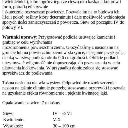
i wieloletnich), które oprócz tego że cieszą oko kaskadą kolorów i
form, potrafią efektywnie
i skutecznie oczyszczać powietrze. Pozwala im na to budowa ich
liści i pokrój rośliny który determinuje i daje możliwość wchłonięcia
sporych ilości zanieczyszczeń z powietrza. Siew od początku IV do
połowy VI.
Warunki uprawy
: Przygotować podłoże usuwając kamienie i
grabiąc w celu wyrównania
i rozdrobnienia powierzchni ziemi. Ułożyć taśmę z nasionami na
gruncie lub na powierzchni ziemi w skrzynce, następnie przykryć ją
cienką warstwą podłoża około 0,6 cm grubości. Obficie podlać i
utrzymywać wilgotność nie dopuszczając do przesuszenia w celu
ułatwienia kiełkowania. W przypadku donic zaleca się stosować
spryskiwacz do podlewania.
Taśma nasienna ułatwia wysiew. Odpowiednie rozmieszczenie
nasion na taśmie eliminuje potrzebę stosowania przerywki i pozwala
na uzyskanie efektu równomiernie i pięknie kwitnącej łąki.
Opakowanie zawiera 7 m taśmy.
Siew:
IV – ½ VI
Kwitnienie:
V-X
Wysokość:
30 – 100 cm