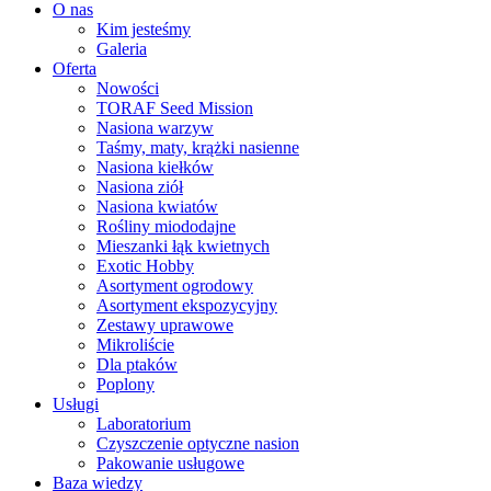
O nas
Kim jesteśmy
Galeria
Oferta
Nowości
TORAF Seed Mission
Nasiona warzyw
Taśmy, maty, krążki nasienne
Nasiona kiełków
Nasiona ziół
Nasiona kwiatów
Rośliny miododajne
Mieszanki łąk kwietnych
Exotic Hobby
Asortyment ogrodowy
Asortyment ekspozycyjny
Zestawy uprawowe
Mikroliście
Dla ptaków
Poplony
Usługi
Laboratorium
Czyszczenie optyczne nasion
Pakowanie usługowe
Baza wiedzy