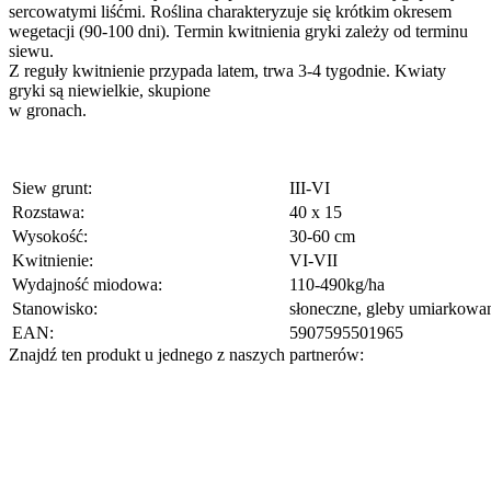
sercowatymi liśćmi. Roślina charakteryzuje się krótkim okresem
wegetacji (90-100 dni). Termin kwitnienia gryki zależy od terminu
siewu.
Z reguły kwitnienie przypada latem, trwa 3-4 tygodnie. Kwiaty
gryki są niewielkie, skupione
w gronach.
Siew grunt:
III-VI
Rozstawa:
40 x 15
Wysokość:
30-60 cm
Kwitnienie:
VI-VII
Wydajność miodowa:
110-490kg/ha
Stanowisko:
słoneczne, gleby umiarkowan
EAN:
5907595501965
Znajdź ten produkt u jednego z naszych partnerów: