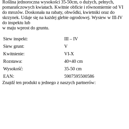
Roślina jednoroczna wysokości 35-50cm, o dużych, pełnych,
pomarańczowych kwiatach. Kwitnie obficie i równomiernie od VI
do mrozów. Doskonała na rabaty, obwódki, kwietniki oraz do
skrzynek. Udaje się na każdej glebie ogrodowej. Wysiew w III-IV
do inspektu lub
w maju wprost do gruntu.
Siew inspekt:
III – IV
Siew grunt:
V
Kwitnienie:
VI-X
Rozstawa:
40×40 cm
Wysokość:
35-50 cm
EAN:
5907595500586
Znajdź ten produkt u jednego z naszych partnerów: