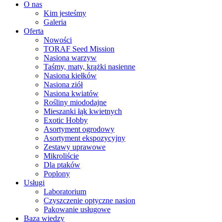
O nas
Kim jesteśmy
Galeria
Oferta
Nowości
TORAF Seed Mission
Nasiona warzyw
Taśmy, maty, krążki nasienne
Nasiona kiełków
Nasiona ziół
Nasiona kwiatów
Rośliny miododajne
Mieszanki łąk kwietnych
Exotic Hobby
Asortyment ogrodowy
Asortyment ekspozycyjny
Zestawy uprawowe
Mikroliście
Dla ptaków
Poplony
Usługi
Laboratorium
Czyszczenie optyczne nasion
Pakowanie usługowe
Baza wiedzy