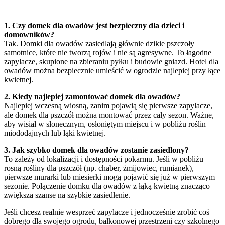
1. Czy domek dla owadów jest bezpieczny dla dzieci i
domowników?
Tak. Domki dla owadów zasiedlają głównie dzikie pszczoły
samotnice, które nie tworzą rojów i nie są agresywne. To łagodne
zapylacze, skupione na zbieraniu pyłku i budowie gniazd. Hotel dla
owadów można bezpiecznie umieścić w ogrodzie najlepiej przy łące
kwietnej.
2. Kiedy najlepiej zamontować domek dla owadów?
Najlepiej wczesną wiosną, zanim pojawią się pierwsze zapylacze,
ale domek dla pszczół można montować przez cały sezon. Ważne,
aby wisiał w słonecznym, osłoniętym miejscu i w pobliżu roślin
miododajnych lub łąki kwietnej.
3. Jak szybko domek dla owadów zostanie zasiedlony?
To zależy od lokalizacji i dostępności pokarmu. Jeśli w pobliżu
rosną rośliny dla pszczół (np. chaber, żmijowiec, rumianek),
pierwsze murarki lub miesierki mogą pojawić się już w pierwszym
sezonie. Połączenie domku dla owadów z łąką kwietną znacząco
zwiększa szanse na szybkie zasiedlenie.
Jeśli chcesz realnie wesprzeć zapylacze i jednocześnie zrobić coś
dobrego dla swojego ogrodu, balkonowej przestrzeni czy szkolnego