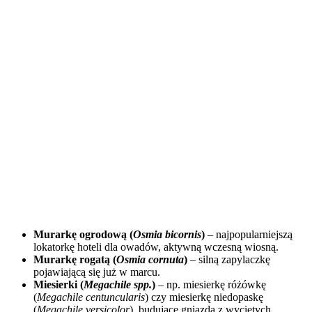
Murarkę ogrodową (
Osmia bicornis
)
– najpopularniejszą
lokatorkę hoteli dla owadów, aktywną wczesną wiosną.
Murarkę rogatą (
Osmia cornuta
)
– silną zapylaczkę
pojawiającą się już w marcu.
Miesierki (
Megachile spp.
)
– np. miesierkę różówkę
(
Megachile centuncularis
) czy miesierkę niedopaskę
(
Megachile versicolor
), budujące gniazda z wyciętych