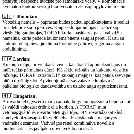
poskytují bezpečné útočiště pro samotářské včely. V kombinaci s
květnatou loukou zvyšují biodiverzitu a zlepšují opylování rostlin.
🇱🇹 Lithuanian:
Vabzdžių namelis – paprastas būdas padėti apdulkintojams ir realiai
prisidėti prie sodo gerovės. Kaip sėklų gamintojas ir vabzdžių
viešbučių gamintojas, TORAF kuria „pasidaryk pats“ vabzdžių
namelius, kurie padeda laukinėms bitėms saugiai perėti. Kartu su
laukinių gėlių pieva jie didina biologinę įvairovę ir gerina augalų
apdulkinimą.
🇱🇻 Latvian:
Kukaiņu mājiņa ir vienkāršs veids, kā atbalstīt apputeksnētājus un
radīt reālas pārmaiņas dārzā. Kā sēklu ražotājs un kukaiņu viesnīcu
ražotājs, TORAF izstrādā DIY kukaiņu mājiņas, kas palīdz savvaļas
bitēm droši ligzdot. Apvienojumā ar savvaļas ziedu pļavu tās
palielina bioloģisko daudzveidību un uzlabo augu apputeksnēšanu.
🇭🇺 Hungarian:
A rovarhotel egyszerű módja annak, hogy támogassuk a beporzókat
és valódi változást érjünk el a kertben. A TORAF, mint
vetőmaggyártó és rovarhotelek gyártója, DIY rovarházakat kínál,
amelyek biztonságos fészkelőhelyet biztosítanak a magányos
vadméhek számára. Vadvirágos réttel kombinálva növelik a
biodiverzitást és javítják a növények beporzását.