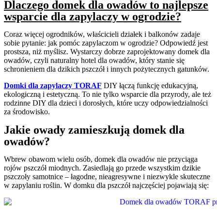
Dlaczego domek dla owadów to najlepsze
wsparcie dla zapylaczy w ogrodzie?
Coraz więcej ogrodników, właścicieli działek i balkonów zadaje
sobie pytanie: jak pomóc zapylaczom w ogrodzie? Odpowiedź jest
prostsza, niż myślisz. Wystarczy dobrze zaprojektowany domek dla
owadów, czyli naturalny hotel dla owadów, który stanie się
schronieniem dla dzikich pszczół i innych pożytecznych gatunków.
Domki dla zapylaczy TORAF
DIY łączą funkcję edukacyjną,
ekologiczną i estetyczną. To nie tylko wsparcie dla przyrody, ale też
rodzinne DIY dla dzieci i dorosłych, które uczy odpowiedzialności
za środowisko.
Jakie owady zamieszkują domek dla
owadów?
Wbrew obawom wielu osób, domek dla owadów nie przyciąga
rojów pszczół miodnych. Zasiedlają go przede wszystkim dzikie
pszczoły samotnice – łagodne, nieagresywne i niezwykle skuteczne
w zapylaniu roślin. W domku dla pszczół najczęściej pojawiają się: