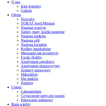
O nas
Kim jesteśmy
Galeria
Oferta
Nowości
TORAF Seed Mission
Nasiona warzyw
Taśmy, maty, krążki nasienne
Nasiona kiełków
Nasiona ziół
Nasiona kwiatów
Rośliny miododajne
Mieszanki łąk kwietnych
Exotic Hobby
Asortyment ogrodowy
Asortyment ekspozycyjny
Zestawy uprawowe
Mikroliście
Dla ptaków
Poplony
Usługi
Laboratorium
Czyszczenie optyczne nasion
Pakowanie usługowe
Baza wiedzy