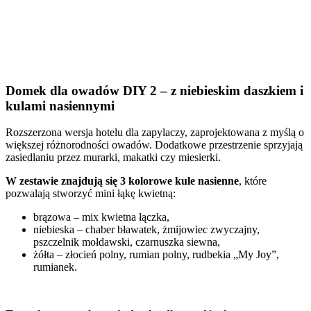
Domek dla owadów DIY 2 – z niebieskim daszkiem i
kulami nasiennymi
Rozszerzona wersja hotelu dla zapylaczy, zaprojektowana z myślą o
większej różnorodności owadów. Dodatkowe przestrzenie sprzyjają
zasiedlaniu przez murarki, makatki czy miesierki.
W zestawie znajdują się 3 kolorowe kule nasienne
, które
pozwalają stworzyć mini łąkę kwietną:
brązowa – mix kwietna łączka,
niebieska – chaber bławatek, żmijowiec zwyczajny,
pszczelnik mołdawski, czarnuszka siewna,
żółta – złocień polny, rumian polny, rudbekia „My Joy”,
rumianek.