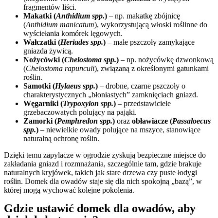
fragmentów liści.
Makatki (
Anthidium spp.
)
– np. makatkę zbójnicę
(
Anthidium manicatum
), wykorzystującą włoski roślinne do
wyściełania komórek lęgowych.
Wałczatki (
Heriades spp.
)
– małe pszczoły zamykające
gniazda żywicą.
Nożycówki (
Chelostoma spp.
)
– np. nożycówkę dzwonkową
(
Chelostoma rapunculi
), związaną z określonymi gatunkami
roślin.
Samotki (
Hylaeus spp.
)
– drobne, czarne pszczoły o
charakterystycznych „błoniastych” zamknięciach gniazd.
Węgarniki (
Trypoxylon spp.
)
– przedstawiciele
grzebaczowatych polujący na pająki.
Zamorki (
Pemphredon spp.
)
oraz
obławiacze (
Passaloecus
spp.
)
– niewielkie owady polujące na mszyce, stanowiące
naturalną ochronę roślin.
Dzięki temu zapylacze w ogrodzie zyskują bezpieczne miejsce do
zakładania gniazd i rozmnażania, szczególnie tam, gdzie brakuje
naturalnych kryjówek, takich jak stare drzewa czy puste łodygi
roślin. Domek dla owadów staje się dla nich spokojną „bazą”, w
której mogą wychować kolejne pokolenia.
Gdzie ustawić domek dla owadów, aby