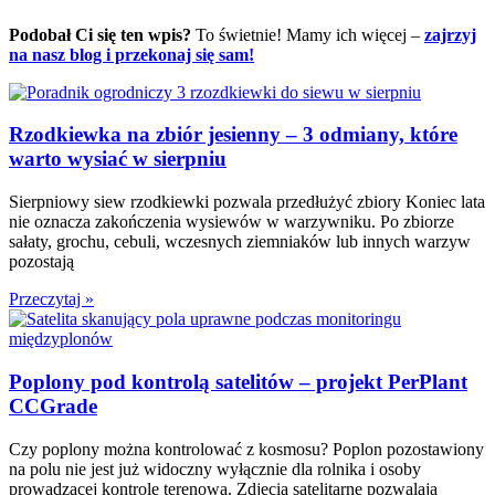
Podobał Ci się ten wpis?
To świetnie! Mamy ich więcej –
zajrzyj
na nasz blog i przekonaj się sam!
Rzodkiewka na zbiór jesienny – 3 odmiany, które
warto wysiać w sierpniu
Sierpniowy siew rzodkiewki pozwala przedłużyć zbiory Koniec lata
nie oznacza zakończenia wysiewów w warzywniku. Po zbiorze
sałaty, grochu, cebuli, wczesnych ziemniaków lub innych warzyw
pozostają
Przeczytaj »
Poplony pod kontrolą satelitów – projekt PerPlant
CCGrade
Czy poplony można kontrolować z kosmosu? Poplon pozostawiony
na polu nie jest już widoczny wyłącznie dla rolnika i osoby
prowadzącej kontrolę terenową. Zdjęcia satelitarne pozwalają