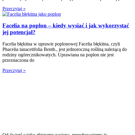
Przeczytaj »
Facelia na poplon – kiedy wysiać i jak wykorzystać
jej potencjał?
Facelia błękitna w uprawie poplonowej Facelia błękitna, czyli
Phacelia tanacetifolia Benth., jest jednoroczną rośliną należącą do
rodziny ogórecznikowatych. Uprawiana na poplon nie jest
przeznaczona do
Przeczytaj »
Od ćwierć wieku zbieramy nasiona, przechowujemy je