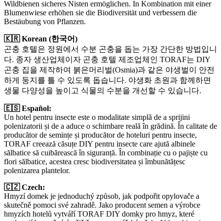
Wildbienen sicheres Nisten ermöglichen. In Kombination mit einer
Blumenwiese erhöhen sie die Biodiversität und verbessern die
Bestäubung von Pflanzen.
🇰🇷 Korean (한국어)
곤충 호텔은 정원에서 수분 곤충을 돕는 가장 간단한 방법입니
다. 종자 생산업체이자 곤충 호텔 제조업체인 TORAF는 DIY
곤충 집을 제작하여 붉은머리벌(Osmia)과 같은 야생벌이 안전
하게 둥지를 틀 수 있도록 돕습니다. 야생화 초원과 함께하면
생물 다양성을 높이고 식물의 수분을 개선할 수 있습니다.
🇪🇸 Español:
Un hotel pentru insecte este o modalitate simplă de a sprijini
polenizatorii și de a aduce o schimbare reală în grădină. În calitate de
producător de semințe și producător de hoteluri pentru insecte,
TORAF creează căsuțe DIY pentru insecte care ajută albinele
sălbatice să cuibărească în siguranță. În combinație cu o pajiște cu
flori sălbatice, acestea cresc biodiversitatea și îmbunătățesc
polenizarea plantelor.
🇨🇿 Czech:
Hmyzí domek je jednoduchý způsob, jak podpořit opylovače a
skutečně pomoci své zahradě. Jako producent semen a výrobce
hmyzích hotelů vytváří TORAF DIY domky pro hmyz, které