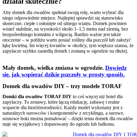
działał skutecznie?
Aby domek dla owadów spełniał swoją rolę, warto wybrać dla
niego odpowiednie miejsce. Najlepiej sprawdzi się stanowisko
słoneczne, ciepłe i osłonięte od silnego wiatru. Domek powinien
wisieć stabilnie, na wysokości około 1–1,5 metra nad ziemią, bez
bezpośredniego kontaktu z wilgocią. Bardzo ważne jest także
otoczenie – w pobliżu warto posiać rośliny dla pszczół lub założyć
łąkę kwietną. Im więcej kwiatów w okolicy, tym większa szansa, że
zapylacze szybko zasiedlą domek i zostaną w ogrodzie na dłużej.
Mały domek, wielka zmiana w ogrodzie.
Dowiedz
się, jak wspierać dzikie pszczoły w prosty sposób.
Domek dla owadów DIY – trzy modele TORAF
Domki dla owadów TORAF DIY
to coś więcej niż hotel dla
zapylaczy. To zestawy, które łączą edukację, zabawę i realne
wsparcie dla bioróżnorodności. Każdy model wykonany jest z
naturalnych surowców i komponentów z recyklingu, a surowe,
sosnowe boki można pomalować – dzięki temu domek dla owadów
staje się wyjątkowy i dopasowany do ogrodu lub balkonu.