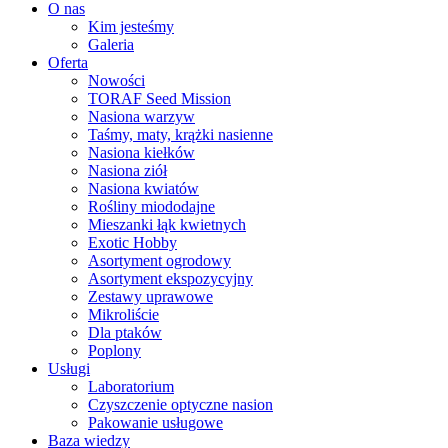
O nas
Kim jesteśmy
Galeria
Oferta
Nowości
TORAF Seed Mission
Nasiona warzyw
Taśmy, maty, krążki nasienne
Nasiona kiełków
Nasiona ziół
Nasiona kwiatów
Rośliny miododajne
Mieszanki łąk kwietnych
Exotic Hobby
Asortyment ogrodowy
Asortyment ekspozycyjny
Zestawy uprawowe
Mikroliście
Dla ptaków
Poplony
Usługi
Laboratorium
Czyszczenie optyczne nasion
Pakowanie usługowe
Baza wiedzy