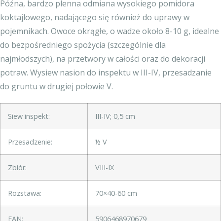
Późna, bardzo plenna odmiana wysokiego pomidora
koktajlowego, nadającego się również do uprawy w
pojemnikach. Owoce okrągłe, o wadze około 8-10 g, idealne
do bezpośredniego spożycia (szczególnie dla
najmłodszych), na przetwory w całości oraz do dekoracji
potraw. Wysiew nasion do inspektu w III-IV, przesadzanie
do gruntu w drugiej połowie V.
Siew inspekt:
III-IV; 0,5 cm
Przesadzenie:
½ V
Zbiór:
VIII-IX
Rozstawa:
70×40-60 cm
EAN:
5906468970679