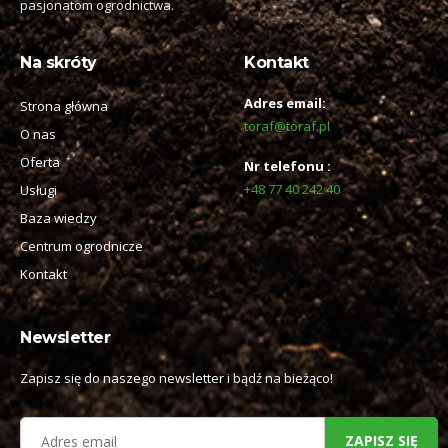
pasjonatom ogrodnictwa.
Na skróty
Kontakt
Adres email:
Strona główna
toraf@toraf.pl
O nas
Oferta
Nr telefonu :
+48 77 40 242 40
Usługi
Baza wiedzy
Centrum ogrodnicze
Kontakt
Newsletter
Zapisz się do naszego newsletter i bądź na bieżąco!
ZAPISZ SIĘ