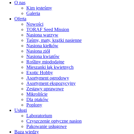
O nas
Kim jesteśmy
Galeria
Oferta
Nowości
TORAF Seed Mission
Nasiona warzyw
Taśmy, maty, krążki nasienne
Nasiona kiełków
Nasiona ziół
Nasiona kwiatów
Rośliny miododajne
Mieszanki łąk kwietnych
Exotic Hobby
Asortyment ogrodowy
Asortyment ekspozycyjny
Zestawy uprawowe
Mikroliście
Dla ptaków
Poplony
Usługi
Laboratorium
Czyszczenie optyczne nasion
Pakowanie usługowe
Baza wiedzy