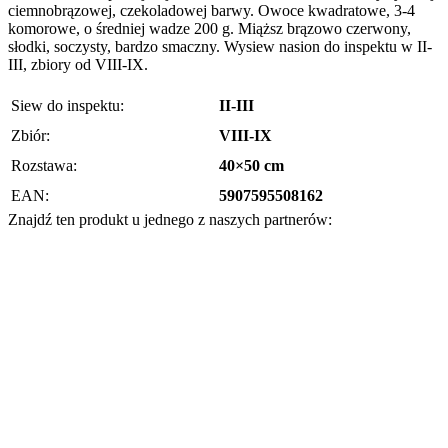
ciemnobrązowej, czekoladowej barwy. Owoce kwadratowe, 3-4
komorowe, o średniej wadze 200 g. Miąższ brązowo czerwony,
słodki, soczysty, bardzo smaczny. Wysiew nasion do inspektu w II-
III, zbiory od VIII-IX.
Siew do inspektu:
II-III
Zbiór:
VIII-IX
Rozstawa:
40×50 cm
EAN:
5907595508162
Znajdź ten produkt u jednego z naszych partnerów: