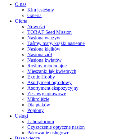
O nas
Kim jesteśmy
Galeria
Oferta
Nowości
TORAF Seed Mission
Nasiona warzyw
Taśmy, maty, krążki nasienne
Nasiona kiełków
Nasiona ziół
Nasiona kwiatów
Rośliny miododajne
Mieszanki łąk kwietnych
Exotic Hobby
Asortyment ogrodowy
Asortyment ekspozycyjny
Zestawy uprawowe
Mikroliście
Dla ptaków
Poplony
Usługi
Laboratorium
Czyszczenie optyczne nasion
Pakowanie usługowe
Baza wiedzy