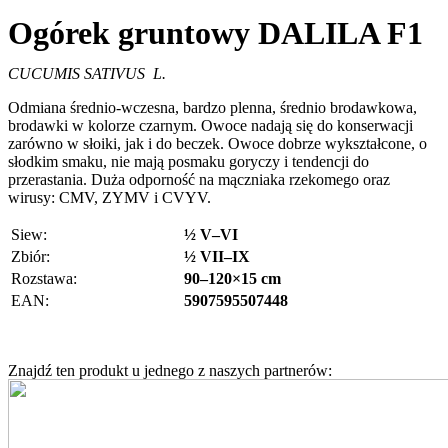
Ogórek gruntowy DALILA F1
CUCUMIS SATIVUS L.
Odmiana średnio-wczesna, bardzo plenna, średnio brodawkowa,
brodawki w kolorze czarnym. Owoce nadają się do konserwacji
zarówno w słoiki, jak i do beczek. Owoce dobrze wykształcone, o
słodkim smaku, nie mają posmaku goryczy i tendencji do
przerastania. Duża odporność na mączniaka rzekomego oraz
wirusy: CMV, ZYMV i CVYV.
Siew:
½ V–VI
Zbiór:
½ VII–IX
Rozstawa:
90–120×15 cm
EAN:
5907595507448
Znajdź ten produkt u jednego z naszych partnerów: