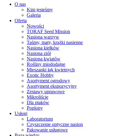
O nas
Kim jesteśmy
Galeria
Oferta
Nowości
TORAF Seed Mission
Nasiona warzyw
Taśmy, maty, krążki nasienne
Nasiona kiełków
Nasiona ziół
Nasiona kwiatów
Rośliny miododajne
Mieszanki łąk kwietnych
Exotic Hobby
Asortyment ogrodowy
Asortyment ekspozycyjny
Zestawy uprawowe
Mikroliście
Dla ptaków
Poplony
Usługi
Laboratorium
Czyszczenie optyczne nasion
Pakowanie usługowe
Baza wiedzy