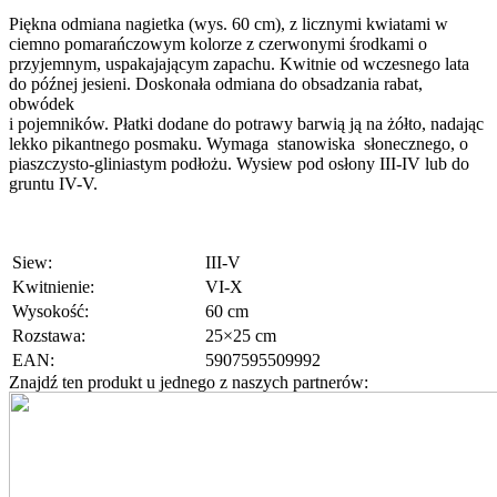
Piękna odmiana nagietka (wys. 60 cm), z licznymi kwiatami w
ciemno pomarańczowym kolorze z czerwonymi środkami o
przyjemnym, uspakajającym zapachu. Kwitnie od wczesnego lata
do późnej jesieni. Doskonała odmiana do obsadzania rabat,
obwódek
i pojemników. Płatki dodane do potrawy barwią ją na żółto, nadając
lekko pikantnego posmaku. Wymaga stanowiska słonecznego, o
piaszczysto-gliniastym podłożu. Wysiew pod osłony III-IV lub do
gruntu IV-V.
Siew:
III-V
Kwitnienie:
VI-X
Wysokość:
60 cm
Rozstawa:
25×25 cm
EAN:
5907595509992
Znajdź ten produkt u jednego z naszych partnerów: