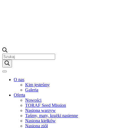
Wyszukiwarka
produktów
O nas
Kim jesteśmy
Galeria
Oferta
Nowości
TORAF Seed Mission
Nasiona warzyw
Taśmy, maty, krążki nasienne
Nasiona kiełków
Nasiona ziół