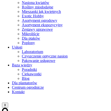
Nasiona kwiatów
Rośliny miododajne
Mieszanki łąk kwietnych
Exotic Hobby
Asortyment ogrodowy
Asortyment ekspozycyjny
Zestawy uprawowe
Mikroliście
Dla ptaków
Poplony
Usługi
Laboratorium
Czyszczenie optyczne nasion
Pakowanie usługowe
Baza wiedzy
Poradniki
Ciekawostki
Blog
Dla plantatorów
Centrum ogrodnicze
Kontakt
X