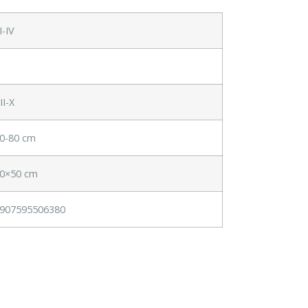
II-IV
V
II-X
0-80 cm
0×50 cm
907595506380