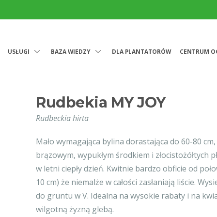
USŁUGI
BAZA WIEDZY
DLA PLANTATORÓW
CENTRUM O
Rudbekia MY JOY
Rudbeckia hirta
Mało wymagająca bylina dorastająca do 60-80 cm,
brązowym, wypukłym środkiem i złocistożółtych pł
w letni ciepły dzień. Kwitnie bardzo obficie od połow
10 cm) że niemalże w całości zasłaniają liście. Wys
do gruntu w V. Idealna na wysokie rabaty i na kwia
wilgotną żyzną glebą.