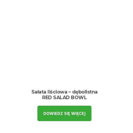
Sałata liściowa – dębolistna
RED SALAD BOWL
DOWIEDZ SIĘ WIĘCEJ