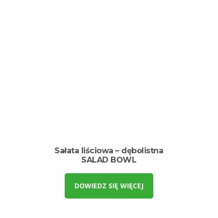
Sałata liściowa – dębolistna
SALAD BOWL
DOWIEDZ SIĘ WIĘCEJ