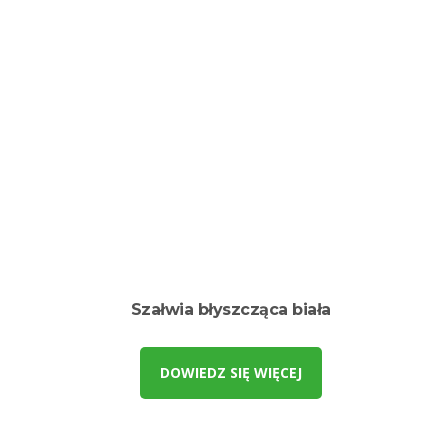
Szałwia błyszcząca biała
DOWIEDZ SIĘ WIĘCEJ