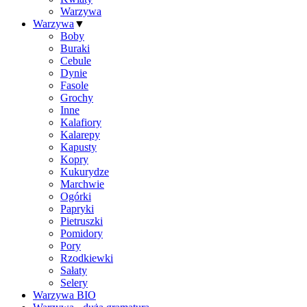
Warzywa
Warzywa
▼
Boby
Buraki
Cebule
Dynie
Fasole
Grochy
Inne
Kalafiory
Kalarepy
Kapusty
Kopry
Kukurydze
Marchwie
Ogórki
Papryki
Pietruszki
Pomidory
Pory
Rzodkiewki
Sałaty
Selery
Warzywa BIO