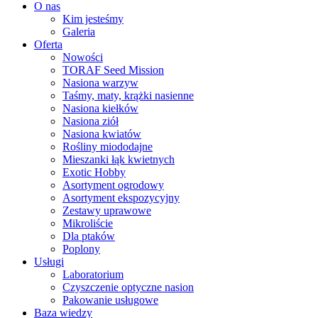
O nas
Kim jesteśmy
Galeria
Oferta
Nowości
TORAF Seed Mission
Nasiona warzyw
Taśmy, maty, krążki nasienne
Nasiona kiełków
Nasiona ziół
Nasiona kwiatów
Rośliny miododajne
Mieszanki łąk kwietnych
Exotic Hobby
Asortyment ogrodowy
Asortyment ekspozycyjny
Zestawy uprawowe
Mikroliście
Dla ptaków
Poplony
Usługi
Laboratorium
Czyszczenie optyczne nasion
Pakowanie usługowe
Baza wiedzy