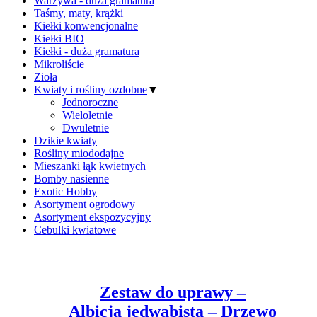
Warzywa - duża gramatura
Taśmy, maty, krążki
Kiełki konwencjonalne
Kiełki BIO
Kiełki - duża gramatura
Mikroliście
Zioła
Kwiaty i rośliny ozdobne
▼
Jednoroczne
Wieloletnie
Dwuletnie
Dzikie kwiaty
Rośliny miododajne
Mieszanki łąk kwietnych
Bomby nasienne
Exotic Hobby
Asortyment ogrodowy
Asortyment ekspozycyjny
Cebulki kwiatowe
Zestaw do uprawy –
Albicja jedwabista – Drzewo