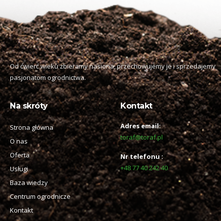
Od ćwierć wieku zbieramy nasiona, przechowujemy je i sprzedajemy
pasjonatom ogrodnictwa.
Na skróty
Kontakt
Adres email:
Strona główna
toraf@toraf.pl
O nas
Oferta
Nr telefonu :
+48 77 40 242 40
Usługi
Baza wiedzy
Centrum ogrodnicze
Kontakt