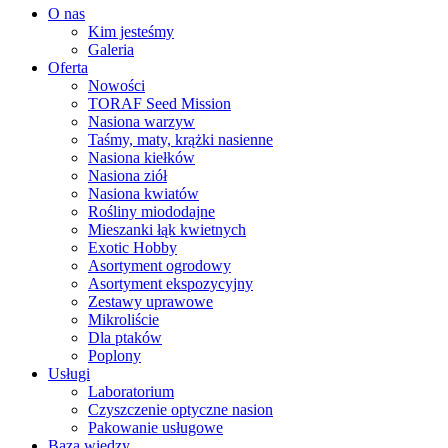
O nas
Kim jesteśmy
Galeria
Oferta
Nowości
TORAF Seed Mission
Nasiona warzyw
Taśmy, maty, krążki nasienne
Nasiona kiełków
Nasiona ziół
Nasiona kwiatów
Rośliny miododajne
Mieszanki łąk kwietnych
Exotic Hobby
Asortyment ogrodowy
Asortyment ekspozycyjny
Zestawy uprawowe
Mikroliście
Dla ptaków
Poplony
Usługi
Laboratorium
Czyszczenie optyczne nasion
Pakowanie usługowe
Baza wiedzy