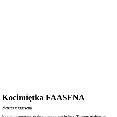
Kocimiętka FAASENA
Nepeta x faassenii
Łatwa w uprawie, mało wymagająca bylina. Tworzy niebiesko-