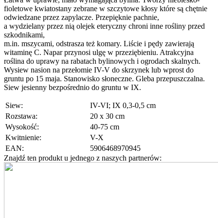
fioletowe kwiatostany zebrane w szczytowe kłosy które są chętnie
odwiedzane przez zapylacze. Przepięknie pachnie,
a wydzielany przez nią olejek eteryczny chroni inne rośliny przed
szkodnikami,
m.in. mszycami, odstrasza też komary. Liście i pędy zawierają
witaminę C. Napar przynosi ulgę w przeziębieniu. Atrakcyjna
roślina do uprawy na rabatach bylinowych i ogrodach skalnych.
Wysiew nasion na przełomie IV-V do skrzynek lub wprost do
gruntu po 15 maja. Stanowisko słoneczne. Gleba przepuszczalna.
Siew jesienny bezpośrednio do gruntu w IX.
Siew:
IV-VI; IX 0,3-0,5 cm
Rozstawa:
20 x 30 cm
Wysokość:
40-75 cm
Kwitnienie:
V-X
EAN:
5906468970945
Znajdź ten produkt u jednego z naszych partnerów: